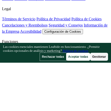
Legal
Términos de Servicio
Política de Privacidad
Política de Cookies
Cancelaciones y Reembolsos
Seguridad y Consejos
Información de
la Empresa
Accesibilidad
Configuración de Cookies
Funciones
Las cookies esenciales mantienen Leaftide en funcionamiento. ¿Permitir
cookies opcionales de análisis y marketing?
Política de cookies
Cómo funciona Leaftide
Guía del planificador
Biblioteca de plantas
Rechazar todas
Aceptar todas
Gestionar
Galería de jardines
Recursos
Artículos
Calculadora de Espaciado
Calculadora de Calendario de
Cultivo
Comprobador de Asociación de Cultivos
Comprobador de
Polinización
Buscador de Fecha de Helada
Comprobador de Horas
de Frío
Empresa