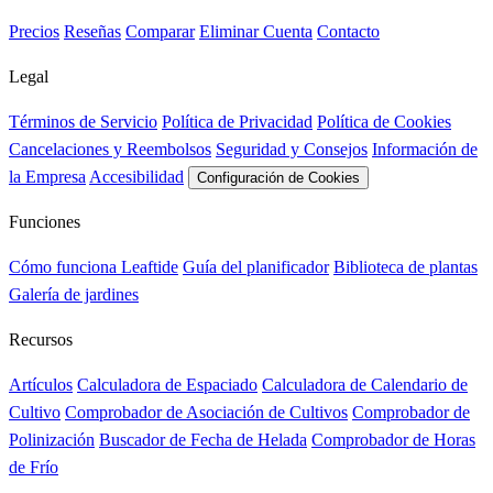
Precios
Reseñas
Comparar
Eliminar Cuenta
Contacto
Legal
Términos de Servicio
Política de Privacidad
Política de Cookies
Cancelaciones y Reembolsos
Seguridad y Consejos
Información de
la Empresa
Accesibilidad
Configuración de Cookies
Funciones
Cómo funciona Leaftide
Guía del planificador
Biblioteca de plantas
Galería de jardines
Recursos
Artículos
Calculadora de Espaciado
Calculadora de Calendario de
Cultivo
Comprobador de Asociación de Cultivos
Comprobador de
Polinización
Buscador de Fecha de Helada
Comprobador de Horas
de Frío