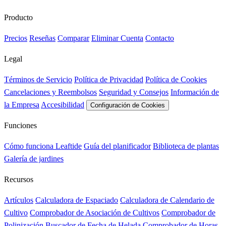
Producto
Precios
Reseñas
Comparar
Eliminar Cuenta
Contacto
Legal
Términos de Servicio
Política de Privacidad
Política de Cookies
Cancelaciones y Reembolsos
Seguridad y Consejos
Información de
la Empresa
Accesibilidad
Configuración de Cookies
Funciones
Cómo funciona Leaftide
Guía del planificador
Biblioteca de plantas
Galería de jardines
Recursos
Artículos
Calculadora de Espaciado
Calculadora de Calendario de
Cultivo
Comprobador de Asociación de Cultivos
Comprobador de
Polinización
Buscador de Fecha de Helada
Comprobador de Horas