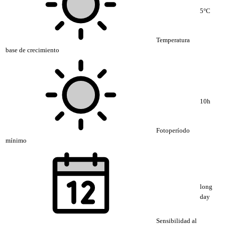
5°C
Temperatura
base de crecimiento
10h
Fotoperíodo
mínimo
long
day
Sensibilidad al