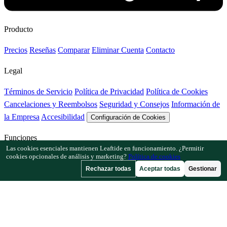
Producto
Precios
Reseñas
Comparar
Eliminar Cuenta
Contacto
Legal
Términos de Servicio
Política de Privacidad
Política de Cookies
Cancelaciones y Reembolsos
Seguridad y Consejos
Información de
la Empresa
Accesibilidad
Configuración de Cookies
Funciones
Las cookies esenciales mantienen Leaftide en funcionamiento. ¿Permitir
cookies opcionales de análisis y marketing?
Política de cookies
Cómo funciona Leaftide
Guía del planificador
Biblioteca de plantas
Rechazar todas
Aceptar todas
Gestionar
Galería de jardines
Recursos
Artículos
Calculadora de Espaciado
Calculadora de Calendario de
Cultivo
Comprobador de Asociación de Cultivos
Comprobador de