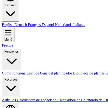
Español
English
Deutsch
Français
Español
Nederlands
Italiano
Menú
Precios
Funciones
Cómo funciona Leaftide
Guía del planificador
Biblioteca de plantas
G
Recursos
Artículos
Calculadora de Espaciado
Calculadora de Calendario de Cu