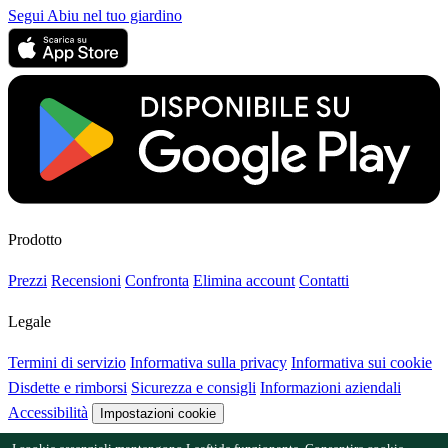
Segui Abiu nel tuo giardino
Prodotto
Prezzi
Recensioni
Confronta
Elimina account
Contatti
Legale
Termini di servizio
Informativa sulla privacy
Informativa sui cookie
Disdette e rimborsi
Sicurezza e consigli
Informazioni aziendali
Accessibilità
Impostazioni cookie