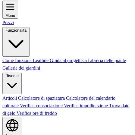
Menu
Prezzi
Funzionalità
Come funziona Leaftide
Guida al progettista
Libreria delle piante
Galleria dei giardini
Risorse
Articoli
Calcolatore di spaziatura
Calcolatore del calendario
colturale
Verifica consociazione
Verifica impollinazione
Trova date
di gelo
Verifica ore di freddo