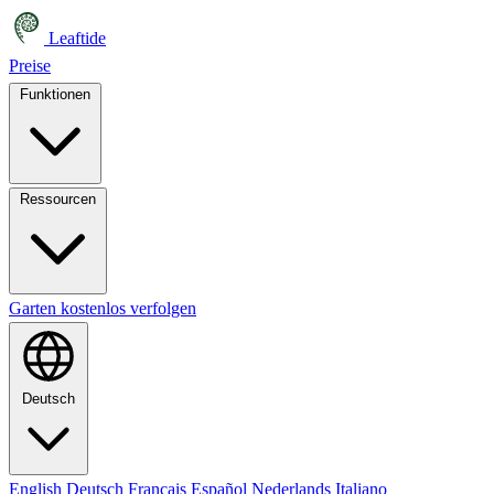
Leaftide
Preise
Funktionen
Ressourcen
Garten kostenlos verfolgen
Deutsch
English
Deutsch
Français
Español
Nederlands
Italiano