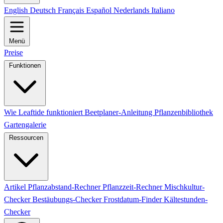
English
Deutsch
Français
Español
Nederlands
Italiano
Menü
Preise
Funktionen
Wie Leaftide funktioniert
Beetplaner-Anleitung
Pflanzenbibliothek
Gartengalerie
Ressourcen
Artikel
Pflanzabstand-Rechner
Pflanzzeit-Rechner
Mischkultur-
Checker
Bestäubungs-Checker
Frostdatum-Finder
Kältestunden-
Checker