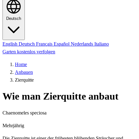
Deutsch
English
Deutsch
Français
Español
Nederlands
Italiano
Garten kostenlos verfolgen
Home
Anbauen
Zierquitte
Wie man Zierquitte anbaut
Chaenomeles speciosa
Mehrjährig
Die Zierquitte ist einer der frühesten blühenden Sträucher und