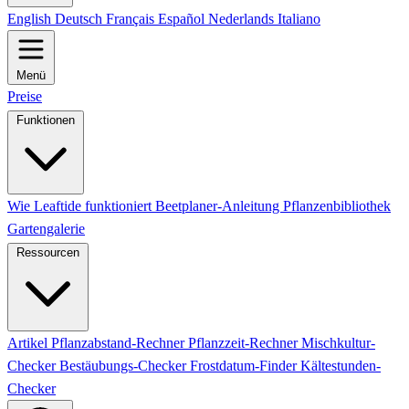
English
Deutsch
Français
Español
Nederlands
Italiano
Menü
Preise
Funktionen
Wie Leaftide funktioniert
Beetplaner-Anleitung
Pflanzenbibliothek
Gartengalerie
Ressourcen
Artikel
Pflanzabstand-Rechner
Pflanzzeit-Rechner
Mischkultur-
Checker
Bestäubungs-Checker
Frostdatum-Finder
Kältestunden-
Checker