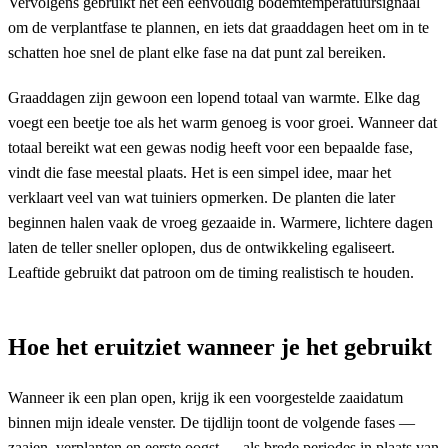
Vervolgens gebruikt het een eenvoudig bodemtemperatuursignaal
om de verplantfase te plannen, en iets dat graaddagen heet om in te
schatten hoe snel de plant elke fase na dat punt zal bereiken.
Graaddagen zijn gewoon een lopend totaal van warmte. Elke dag
voegt een beetje toe als het warm genoeg is voor groei. Wanneer dat
totaal bereikt wat een gewas nodig heeft voor een bepaalde fase,
vindt die fase meestal plaats. Het is een simpel idee, maar het
verklaart veel van wat tuiniers opmerken. De planten die later
beginnen halen vaak de vroeg gezaaide in. Warmere, lichtere dagen
laten de teller sneller oplopen, dus de ontwikkeling egaliseert.
Leaftide gebruikt dat patroon om de timing realistisch te houden.
Hoe het eruitziet wanneer je het gebruikt
Wanneer ik een plan open, krijg ik een voorgestelde zaaidatum
binnen mijn ideale venster. De tijdlijn toont de volgende fases —
zaaien, verplanten en eerste oogst — als brede periodes in plaats van