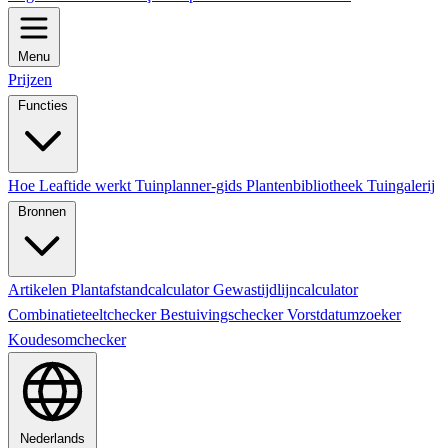
Menu
Prijzen
Functies
Hoe Leaftide werkt
Tuinplanner-gids
Plantenbibliotheek
Tuingalerij
Bronnen
Artikelen
Plantafstandcalculator
Gewastijdlijncalculator
Combinatieteeltchecker
Bestuivingschecker
Vorstdatumzoeker
Koudesomchecker
Nederlands