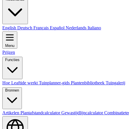
English
Deutsch
Français
Español
Nederlands
Italiano
Menu
Prijzen
Functies
Hoe Leaftide werkt
Tuinplanner-gids
Plantenbibliotheek
Tuingalerij
Bronnen
Artikelen
Plantafstandcalculator
Gewastijdlijncalculator
Combinatiete