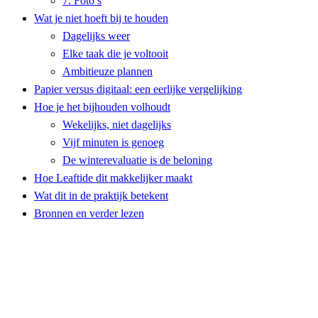
7. Foto’s
Wat je niet hoeft bij te houden
Dagelijks weer
Elke taak die je voltooit
Ambitieuze plannen
Papier versus digitaal: een eerlijke vergelijking
Hoe je het bijhouden volhoudt
Wekelijks, niet dagelijks
Vijf minuten is genoeg
De winterevaluatie is de beloning
Hoe Leaftide dit makkelijker maakt
Wat dit in de praktijk betekent
Bronnen en verder lezen