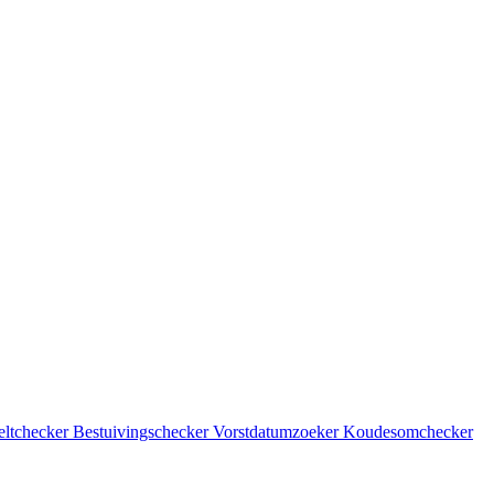
eltchecker
Bestuivingschecker
Vorstdatumzoeker
Koudesomchecker