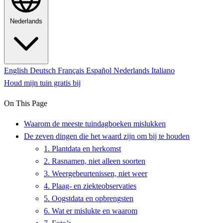
Nederlands
English
Deutsch
Français
Español
Nederlands
Italiano
Houd mijn tuin gratis bij
On This Page
Waarom de meeste tuindagboeken mislukken
De zeven dingen die het waard zijn om bij te houden
1. Plantdata en herkomst
2. Rasnamen, niet alleen soorten
3. Weergebeurtenissen, niet weer
4. Plaag- en ziekteobservaties
5. Oogstdata en opbrengsten
6. Wat er mislukte en waarom