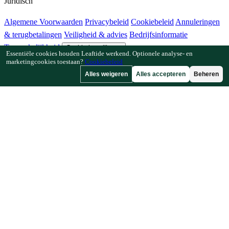
Juridisch
Algemene Voorwaarden
Privacybeleid
Cookiebeleid
Annuleringen
& terugbetalingen
Veiligheid & advies
Bedrijfsinformatie
Toegankelijkheid
Cookie-instellingen
Essentiële cookies houden Leaftide werkend. Optionele analyse- en
marketingcookies toestaan?
Cookiebeleid
Functies
Alles weigeren
Alles accepteren
Beheren
Hoe Leaftide werkt
Tuinplanner-gids
Plantenbibliotheek
Tuingalerij
Bronnen
Artikelen
Plantafstandcalculator
Gewastijdlijncalculator
Combinatieteeltchecker
Bestuivingschecker
Vorstdatumzoeker
Koudesomchecker
Bedrijf
Gemaakt door een tuinier, voor tuiniers.
Gebouwd en ondersteund in Europa.