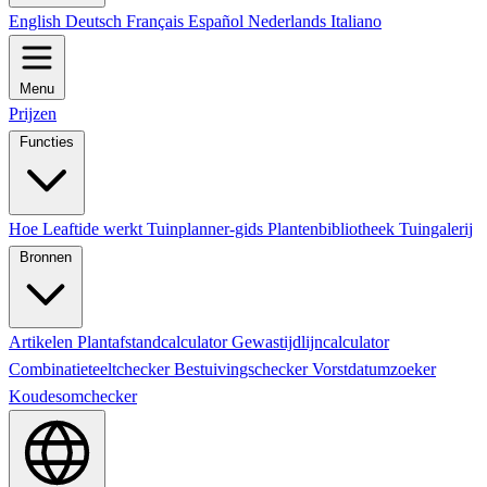
English
Deutsch
Français
Español
Nederlands
Italiano
Menu
Prijzen
Functies
Hoe Leaftide werkt
Tuinplanner-gids
Plantenbibliotheek
Tuingalerij
Bronnen
Artikelen
Plantafstandcalculator
Gewastijdlijncalculator
Combinatieteeltchecker
Bestuivingschecker
Vorstdatumzoeker
Koudesomchecker