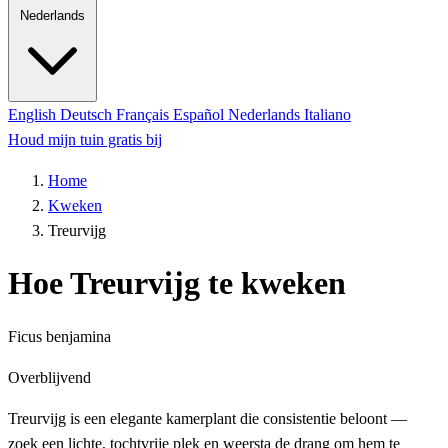
Nederlands
English
Deutsch
Français
Español
Nederlands
Italiano
Houd mijn tuin gratis bij
Home
Kweken
Treurvijg
Hoe Treurvijg te kweken
Ficus benjamina
Overblijvend
Treurvijg is een elegante kamerplant die consistentie beloont —
zoek een lichte, tochtvrije plek en weersta de drang om hem te