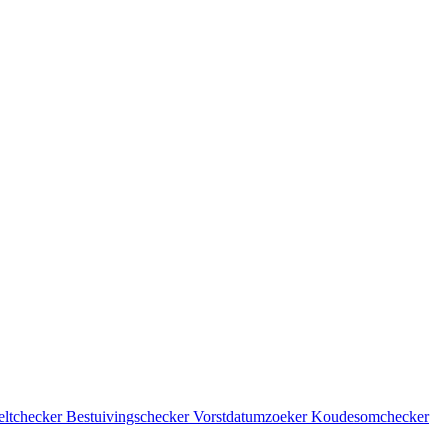
eltchecker
Bestuivingschecker
Vorstdatumzoeker
Koudesomchecker