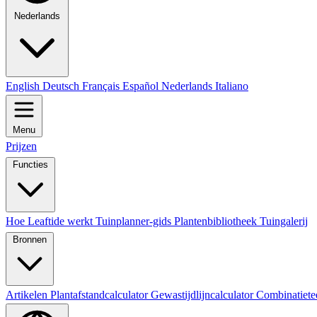
Nederlands
English
Deutsch
Français
Español
Nederlands
Italiano
Menu
Prijzen
Functies
Hoe Leaftide werkt
Tuinplanner-gids
Plantenbibliotheek
Tuingalerij
Bronnen
Artikelen
Plantafstandcalculator
Gewastijdlijncalculator
Combinatiete