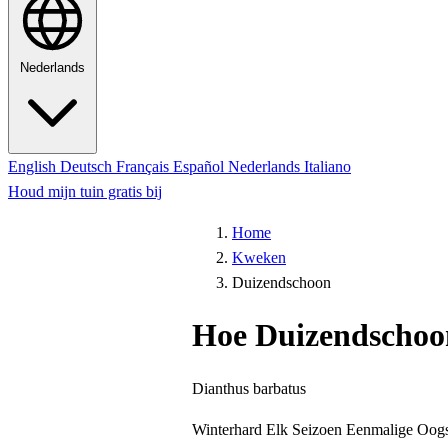
Nederlands
English
Deutsch
Français
Español
Nederlands
Italiano
Houd mijn tuin gratis bij
Home
Kweken
Duizendschoon
Hoe Duizendschoo
Dianthus barbatus
Winterhard
Elk Seizoen
Eenmalige Oogs