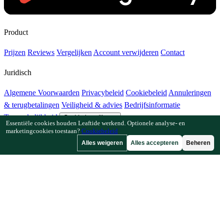
Product
Prijzen
Reviews
Vergelijken
Account verwijderen
Contact
Juridisch
Algemene Voorwaarden
Privacybeleid
Cookiebeleid
Annuleringen
& terugbetalingen
Veiligheid & advies
Bedrijfsinformatie
Toegankelijkheid
Cookie-instellingen
Essentiële cookies houden Leaftide werkend. Optionele analyse- en
marketingcookies toestaan?
Cookiebeleid
Functies
Alles weigeren
Alles accepteren
Beheren
Hoe Leaftide werkt
Tuinplanner-gids
Plantenbibliotheek
Tuingalerij
Bronnen
Artikelen
Plantafstandcalculator
Gewastijdlijncalculator
Combinatieteeltchecker
Bestuivingschecker
Vorstdatumzoeker