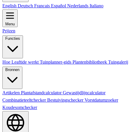
English
Deutsch
Français
Español
Nederlands
Italiano
Menu
Prijzen
Functies
Hoe Leaftide werkt
Tuinplanner-gids
Plantenbibliotheek
Tuingalerij
Bronnen
Artikelen
Plantafstandcalculator
Gewastijdlijncalculator
Combinatieteeltchecker
Bestuivingschecker
Vorstdatumzoeker
Koudesomchecker