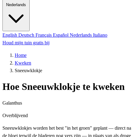
Nederlands
English
Deutsch
Français
Español
Nederlands
Italiano
Houd mijn tuin gratis bij
Home
Kweken
Sneeuwklokje
Hoe Sneeuwklokje te kweken
Galanthus
Overblijvend
Sneeuwklokjes worden het best "in het groen" geplant — direct na
de bloei terwijl de bladeren nog vers zijn — in plaats van als droge