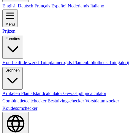
English
Deutsch
Français
Español
Nederlands
Italiano
Menu
Prijzen
Functies
Hoe Leaftide werkt
Tuinplanner-gids
Plantenbibliotheek
Tuingalerij
Bronnen
Artikelen
Plantafstandcalculator
Gewastijdlijncalculator
Combinatieteeltchecker
Bestuivingschecker
Vorstdatumzoeker
Koudesomchecker