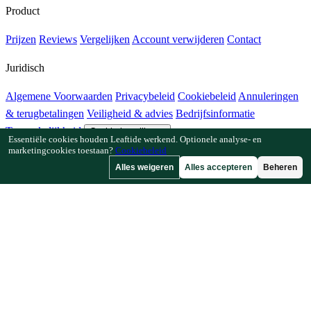
Product
Prijzen
Reviews
Vergelijken
Account verwijderen
Contact
Juridisch
Algemene Voorwaarden
Privacybeleid
Cookiebeleid
Annuleringen
& terugbetalingen
Veiligheid & advies
Bedrijfsinformatie
Toegankelijkheid
Cookie-instellingen
Essentiële cookies houden Leaftide werkend. Optionele analyse- en
marketingcookies toestaan?
Cookiebeleid
Functies
Alles weigeren
Alles accepteren
Beheren
Hoe Leaftide werkt
Tuinplanner-gids
Plantenbibliotheek
Tuingalerij
Bronnen
Artikelen
Plantafstandcalculator
Gewastijdlijncalculator
Combinatieteeltchecker
Bestuivingschecker
Vorstdatumzoeker
Koudesomchecker
Bedrijf