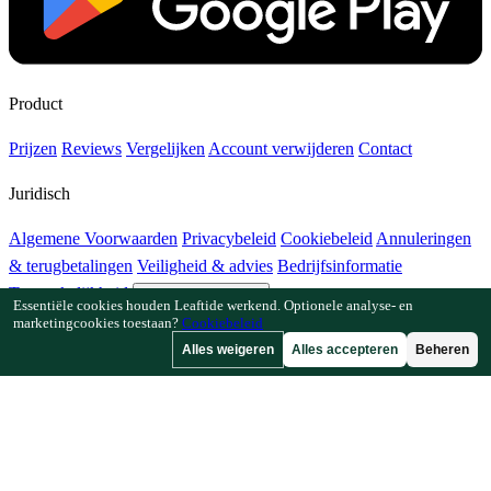
Product
Prijzen
Reviews
Vergelijken
Account verwijderen
Contact
Juridisch
Algemene Voorwaarden
Privacybeleid
Cookiebeleid
Annuleringen
& terugbetalingen
Veiligheid & advies
Bedrijfsinformatie
Toegankelijkheid
Cookie-instellingen
Essentiële cookies houden Leaftide werkend. Optionele analyse- en
marketingcookies toestaan?
Cookiebeleid
Functies
Alles weigeren
Alles accepteren
Beheren
Hoe Leaftide werkt
Tuinplanner-gids
Plantenbibliotheek
Tuingalerij
Bronnen
Artikelen
Plantafstandcalculator
Gewastijdlijncalculator