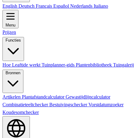
English
Deutsch
Français
Español
Nederlands
Italiano
Menu
Prijzen
Functies
Hoe Leaftide werkt
Tuinplanner-gids
Plantenbibliotheek
Tuingalerij
Bronnen
Artikelen
Plantafstandcalculator
Gewastijdlijncalculator
Combinatieteeltchecker
Bestuivingschecker
Vorstdatumzoeker
Koudesomchecker