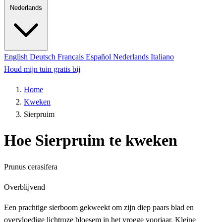
Nederlands
English
Deutsch
Français
Español
Nederlands
Italiano
Houd mijn tuin gratis bij
Home
Kweken
Sierpruim
Hoe Sierpruim te kweken
Prunus cerasifera
Overblijvend
Een prachtige sierboom gekweekt om zijn diep paars blad en
overvloedige lichtroze bloesem in het vroege voorjaar. Kleine