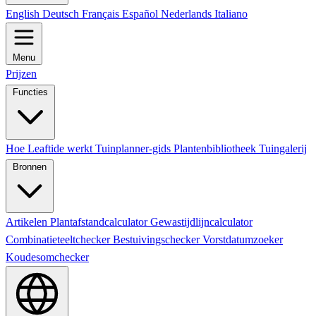
English
Deutsch
Français
Español
Nederlands
Italiano
Menu
Prijzen
Functies
Hoe Leaftide werkt
Tuinplanner-gids
Plantenbibliotheek
Tuingalerij
Bronnen
Artikelen
Plantafstandcalculator
Gewastijdlijncalculator
Combinatieteeltchecker
Bestuivingschecker
Vorstdatumzoeker
Koudesomchecker