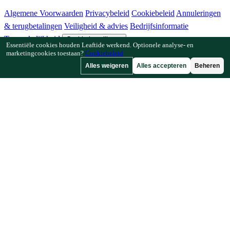
Algemene Voorwaarden
Privacybeleid
Cookiebeleid
Annuleringen
& terugbetalingen
Veiligheid & advies
Bedrijfsinformatie
Toegankelijkheid
Cookie-instellingen
Essentiële cookies houden Leaftide werkend. Optionele analyse- en
marketingcookies toestaan?
Cookiebeleid
Functies
Alles weigeren
Alles accepteren
Beheren
Hoe Leaftide werkt
Tuinplanner-gids
Plantenbibliotheek
Tuingalerij
Bronnen
Artikelen
Plantafstandcalculator
Gewastijdlijncalculator
Combinatieteeltchecker
Bestuivingschecker
Vorstdatumzoeker
Koudesomchecker
Bedrijf
Gemaakt door een tuinier, voor tuiniers.
Gebouwd en ondersteund in Europa.
© 2026 Leaftide. Alle rechten voorbehouden.