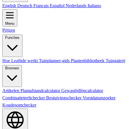
English
Deutsch
Français
Español
Nederlands
Italiano
Menu
Prijzen
Functies
Hoe Leaftide werkt
Tuinplanner-gids
Plantenbibliotheek
Tuingalerij
Bronnen
Artikelen
Plantafstandcalculator
Gewastijdlijncalculator
Combinatieteeltchecker
Bestuivingschecker
Vorstdatumzoeker
Koudesomchecker