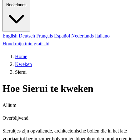
Nederlands
English
Deutsch
Français
Español
Nederlands
Italiano
Houd mijn tuin gratis bij
Home
Kweken
Sierui
Hoe Sierui te kweken
Allium
Overblijvend
Sieruitjes zijn opvallende, architectonische bollen die in het late
voorjaar tot begin zomer bolvormige bloemhoofden produceren in