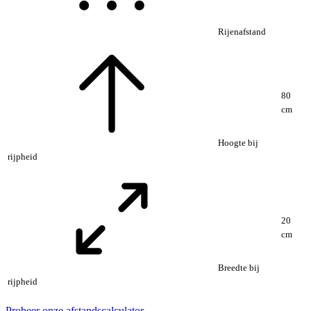
Rijenafstand
80
cm
Hoogte bij
rijpheid
20
cm
Breedte bij
rijpheid
Probeer onze afstandscalculator →