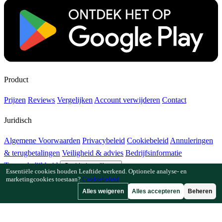
Product
Prijzen
Reviews
Vergelijken
Account verwijderen
Contact
Juridisch
Algemene Voorwaarden
Privacybeleid
Cookiebeleid
Annuleringen
& terugbetalingen
Veiligheid & advies
Bedrijfsinformatie
Toegankelijkheid
Cookie-instellingen
Essentiële cookies houden Leaftide werkend. Optionele analyse- en
marketingcookies toestaan?
Cookiebeleid
Functies
Alles weigeren
Alles accepteren
Beheren
Hoe Leaftide werkt
Tuinplanner-gids
Plantenbibliotheek
Tuingalerij