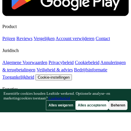
Product
Prijzen
Reviews
Vergelijken
Account verwijderen
Contact
Juridisch
Algemene Voorwaarden
Privacybeleid
Cookiebeleid
Annuleringen
& terugbetalingen
Veiligheid & advies
Bedrijfsinformatie
Toegankelijkheid
Cookie-instellingen
Functies
Essentiële cookies houden Leaftide werkend. Optionele analyse- en
marketingcookies toestaan?
Cookiebeleid
Hoe Leaftide werkt
Tuinplanner-gids
Plantenbibliotheek
Tuingalerij
Alles weigeren
Alles accepteren
Beheren
Bronnen
Artikelen
Plantafstandcalculator
Gewastijdlijncalculator