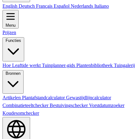
English
Deutsch
Français
Español
Nederlands
Italiano
Menu
Prijzen
Functies
Hoe Leaftide werkt
Tuinplanner-gids
Plantenbibliotheek
Tuingalerij
Bronnen
Artikelen
Plantafstandcalculator
Gewastijdlijncalculator
Combinatieteeltchecker
Bestuivingschecker
Vorstdatumzoeker
Koudesomchecker