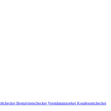
eltchecker
Bestuivingschecker
Vorstdatumzoeker
Koudesomchecker