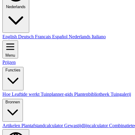
Nederlands
English
Deutsch
Français
Español
Nederlands
Italiano
Menu
Prijzen
Functies
Hoe Leaftide werkt
Tuinplanner-gids
Plantenbibliotheek
Tuingalerij
Bronnen
Artikelen
Plantafstandcalculator
Gewastijdlijncalculator
Combinatiete