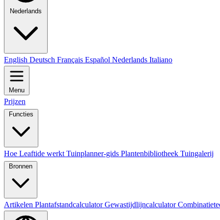
Nederlands
English
Deutsch
Français
Español
Nederlands
Italiano
Menu
Prijzen
Functies
Hoe Leaftide werkt
Tuinplanner-gids
Plantenbibliotheek
Tuingalerij
Bronnen
Artikelen
Plantafstandcalculator
Gewastijdlijncalculator
Combinatiete