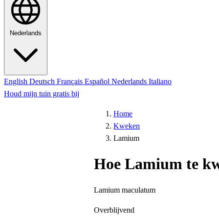
Nederlands
English
Deutsch
Français
Español
Nederlands
Italiano
Houd mijn tuin gratis bij
Home
Kweken
Lamium
Hoe Lamium te k
Lamium maculatum
Overblijvend