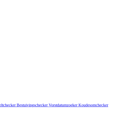
eltchecker
Bestuivingschecker
Vorstdatumzoeker
Koudesomchecker