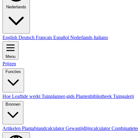
Nederlands
English
Deutsch
Français
Español
Nederlands
Italiano
Menu
Prijzen
Functies
Hoe Leaftide werkt
Tuinplanner-gids
Plantenbibliotheek
Tuingalerij
Bronnen
Artikelen
Plantafstandcalculator
Gewastijdlijncalculator
Combinatiete