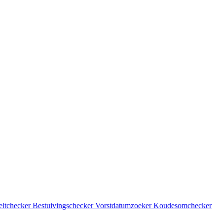
eltchecker
Bestuivingschecker
Vorstdatumzoeker
Koudesomchecker