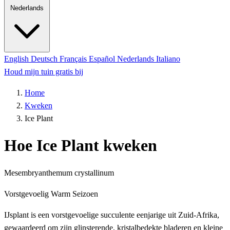
Nederlands
English
Deutsch
Français
Español
Nederlands
Italiano
Houd mijn tuin gratis bij
Home
Kweken
Ice Plant
Hoe Ice Plant kweken
Mesembryanthemum crystallinum
Vorstgevoelig
Warm Seizoen
IJsplant is een vorstgevoelige succulente eenjarige uit Zuid-Afrika,
gewaardeerd om zijn glinsterende, kristalbedekte bladeren en kleine