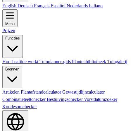
English
Deutsch
Français
Español
Nederlands
Italiano
Menu
Prijzen
Functies
Hoe Leaftide werkt
Tuinplanner-gids
Plantenbibliotheek
Tuingalerij
Bronnen
Artikelen
Plantafstandcalculator
Gewastijdlijncalculator
Combinatieteeltchecker
Bestuivingschecker
Vorstdatumzoeker
Koudesomchecker