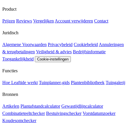
Product
Prijzen
Reviews
Vergelijken
Account verwijderen
Contact
Juridisch
Algemene Voorwaarden
Privacybeleid
Cookiebeleid
Annuleringen
& terugbetalingen
Veiligheid & advies
Bedrijfsinformatie
Toegankelijkheid
Cookie-instellingen
Functies
Hoe Leaftide werkt
Tuinplanner-gids
Plantenbibliotheek
Tuingalerij
Bronnen
Artikelen
Plantafstandcalculator
Gewastijdlijncalculator
Combinatieteeltchecker
Bestuivingschecker
Vorstdatumzoeker
Koudesomchecker