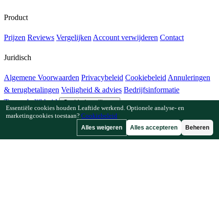
Product
Prijzen
Reviews
Vergelijken
Account verwijderen
Contact
Juridisch
Algemene Voorwaarden
Privacybeleid
Cookiebeleid
Annuleringen
& terugbetalingen
Veiligheid & advies
Bedrijfsinformatie
Toegankelijkheid
Cookie-instellingen
Essentiële cookies houden Leaftide werkend. Optionele analyse- en
marketingcookies toestaan?
Cookiebeleid
Functies
Alles weigeren
Alles accepteren
Beheren
Hoe Leaftide werkt
Tuinplanner-gids
Plantenbibliotheek
Tuingalerij
Bronnen
Artikelen
Plantafstandcalculator
Gewastijdlijncalculator
Combinatieteeltchecker
Bestuivingschecker
Vorstdatumzoeker
Koudesomchecker