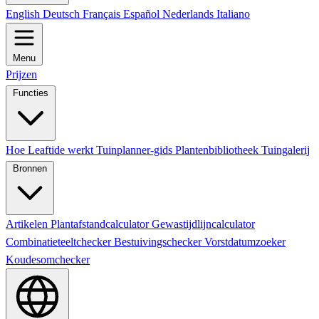
English
Deutsch
Français
Español
Nederlands
Italiano
Menu
Prijzen
Functies
Hoe Leaftide werkt
Tuinplanner-gids
Plantenbibliotheek
Tuingalerij
Bronnen
Artikelen
Plantafstandcalculator
Gewastijdlijncalculator
Combinatieteeltchecker
Bestuivingschecker
Vorstdatumzoeker
Koudesomchecker