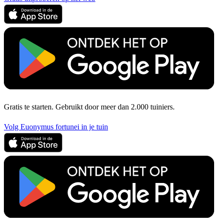
Gratis te starten. Gebruikt door meer dan 2.000 tuiniers.
Volg Euonymus fortunei in je tuin