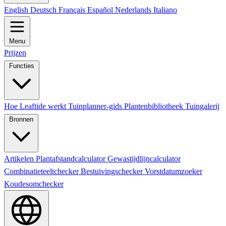
English
Deutsch
Français
Español
Nederlands
Italiano
Menu
Prijzen
Functies
Hoe Leaftide werkt
Tuinplanner-gids
Plantenbibliotheek
Tuingalerij
Bronnen
Artikelen
Plantafstandcalculator
Gewastijdlijncalculator
Combinatieteeltchecker
Bestuivingschecker
Vorstdatumzoeker
Koudesomchecker