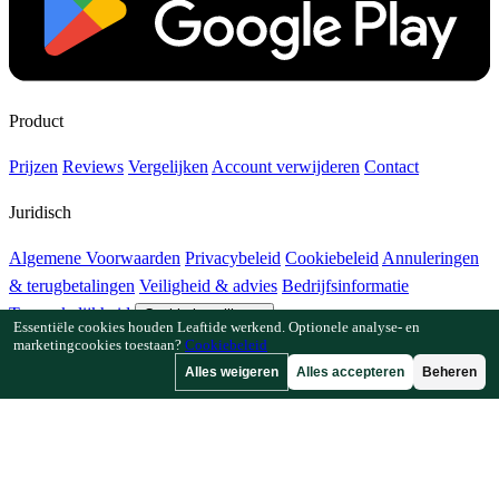
Product
Prijzen
Reviews
Vergelijken
Account verwijderen
Contact
Juridisch
Algemene Voorwaarden
Privacybeleid
Cookiebeleid
Annuleringen
& terugbetalingen
Veiligheid & advies
Bedrijfsinformatie
Toegankelijkheid
Cookie-instellingen
Essentiële cookies houden Leaftide werkend. Optionele analyse- en
marketingcookies toestaan?
Cookiebeleid
Functies
Alles weigeren
Alles accepteren
Beheren
Hoe Leaftide werkt
Tuinplanner-gids
Plantenbibliotheek
Tuingalerij
Bronnen
Artikelen
Plantafstandcalculator
Gewastijdlijncalculator