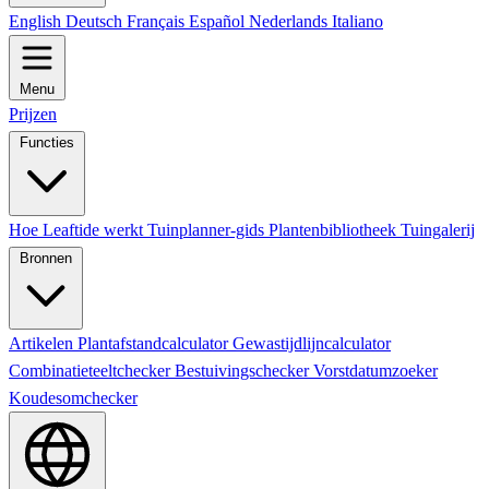
English
Deutsch
Français
Español
Nederlands
Italiano
Menu
Prijzen
Functies
Hoe Leaftide werkt
Tuinplanner-gids
Plantenbibliotheek
Tuingalerij
Bronnen
Artikelen
Plantafstandcalculator
Gewastijdlijncalculator
Combinatieteeltchecker
Bestuivingschecker
Vorstdatumzoeker
Koudesomchecker