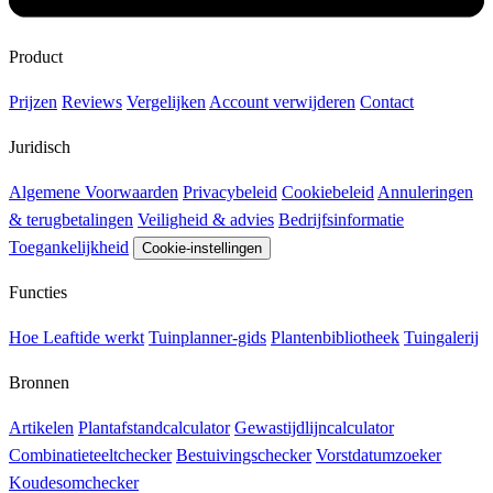
Product
Prijzen
Reviews
Vergelijken
Account verwijderen
Contact
Juridisch
Algemene Voorwaarden
Privacybeleid
Cookiebeleid
Annuleringen
& terugbetalingen
Veiligheid & advies
Bedrijfsinformatie
Toegankelijkheid
Cookie-instellingen
Functies
Hoe Leaftide werkt
Tuinplanner-gids
Plantenbibliotheek
Tuingalerij
Bronnen
Artikelen
Plantafstandcalculator
Gewastijdlijncalculator
Combinatieteeltchecker
Bestuivingschecker
Vorstdatumzoeker
Koudesomchecker