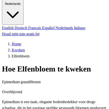
Nederlands
English
Deutsch
Français
Español
Nederlands
Italiano
Houd mijn tuin gratis bij
Home
Kweken
Elfenbloem
Hoe Elfenbloem te kweken
Epimedium grandiflorum
Overblijvend
Epimedium is een taaie, elegante bodembedekker voor droge
schaduw, die in het voorjaar sierlijke gespoorde bloemen produceert