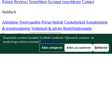
Prijzen
Reviews
Vergelijken
Account verwijderen
Contact
Juridisch
Algemene Voorwaarden
Privacybeleid
Cookiebeleid
Annuleringen
& terugbetalingen
Veiligheid & advies
Bedrijfsinformatie
Toegankelijkheid
Cookie-instellingen
Essentiële cookies houden Leaftide werkend. Optionele analyse- en
marketingcookies toestaan?
Cookiebeleid
Functies
Alles weigeren
Alles accepteren
Beheren
Hoe Leaftide werkt
Tuinplanner-gids
Plantenbibliotheek
Tuingalerij
Bronnen
Artikelen
Plantafstandcalculator
Gewastijdlijncalculator
Combinatieteeltchecker
Bestuivingschecker
Vorstdatumzoeker
Koudesomchecker
Bedrijf
Gemaakt door een tuinier, voor tuiniers.