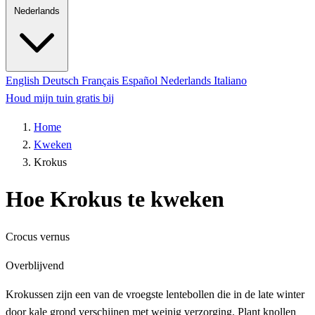
Nederlands
English
Deutsch
Français
Español
Nederlands
Italiano
Houd mijn tuin gratis bij
Home
Kweken
Krokus
Hoe Krokus te kweken
Crocus vernus
Overblijvend
Krokussen zijn een van de vroegste lentebollen die in de late winter
door kale grond verschijnen met weinig verzorging. Plant knollen