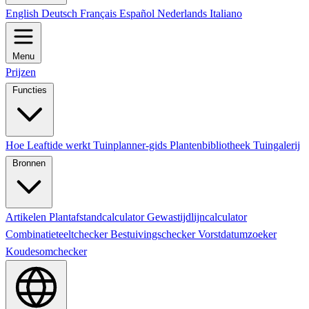
English
Deutsch
Français
Español
Nederlands
Italiano
Menu
Prijzen
Functies
Hoe Leaftide werkt
Tuinplanner-gids
Plantenbibliotheek
Tuingalerij
Bronnen
Artikelen
Plantafstandcalculator
Gewastijdlijncalculator
Combinatieteeltchecker
Bestuivingschecker
Vorstdatumzoeker
Koudesomchecker