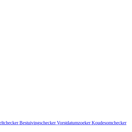
eltchecker
Bestuivingschecker
Vorstdatumzoeker
Koudesomchecker