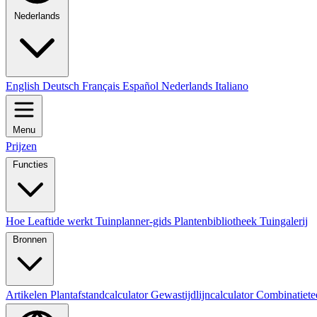
Nederlands
English
Deutsch
Français
Español
Nederlands
Italiano
Menu
Prijzen
Functies
Hoe Leaftide werkt
Tuinplanner-gids
Plantenbibliotheek
Tuingalerij
Bronnen
Artikelen
Plantafstandcalculator
Gewastijdlijncalculator
Combinatiete