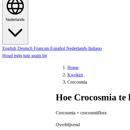
Nederlands
English
Deutsch
Français
Español
Nederlands
Italiano
Houd mijn tuin gratis bij
Home
Kweken
Crocosmia
Hoe Crocosmia te
Crocosmia × crocosmiiflora
Overblijvend