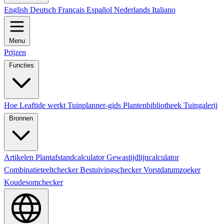
English
Deutsch
Français
Español
Nederlands
Italiano
Menu
Prijzen
Functies
Hoe Leaftide werkt
Tuinplanner-gids
Plantenbibliotheek
Tuingalerij
Bronnen
Artikelen
Plantafstandcalculator
Gewastijdlijncalculator
Combinatieteeltchecker
Bestuivingschecker
Vorstdatumzoeker
Koudesomchecker