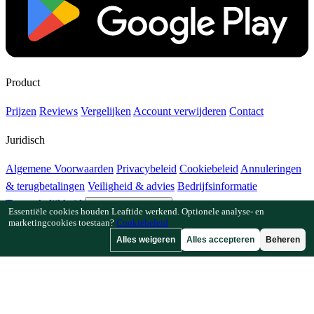
Product
Prijzen
Reviews
Vergelijken
Account verwijderen
Contact
Juridisch
Algemene Voorwaarden
Privacybeleid
Cookiebeleid
Annuleringen
& terugbetalingen
Veiligheid & advies
Bedrijfsinformatie
Toegankelijkheid
Cookie-instellingen
Essentiële cookies houden Leaftide werkend. Optionele analyse- en
marketingcookies toestaan?
Cookiebeleid
Functies
Alles weigeren
Alles accepteren
Beheren
Hoe Leaftide werkt
Tuinplanner-gids
Plantenbibliotheek
Tuingalerij
Bronnen