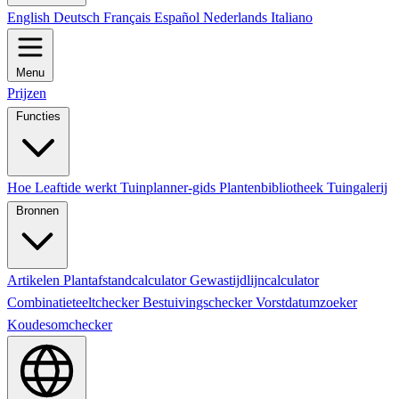
English
Deutsch
Français
Español
Nederlands
Italiano
Menu
Prijzen
Functies
Hoe Leaftide werkt
Tuinplanner-gids
Plantenbibliotheek
Tuingalerij
Bronnen
Artikelen
Plantafstandcalculator
Gewastijdlijncalculator
Combinatieteeltchecker
Bestuivingschecker
Vorstdatumzoeker
Koudesomchecker