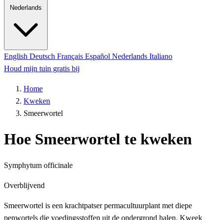
Nederlands
English
Deutsch
Français
Español
Nederlands
Italiano
Houd mijn tuin gratis bij
Home
Kweken
Smeerwortel
Hoe Smeerwortel te kweken
Symphytum officinale
Overblijvend
Smeerwortel is een krachtpatser permacultuurplant met diepe
penwortels die voedingsstoffen uit de ondergrond halen. Kweek