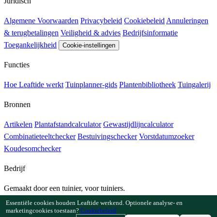
Juridisch
Algemene Voorwaarden
Privacybeleid
Cookiebeleid
Annuleringen
& terugbetalingen
Veiligheid & advies
Bedrijfsinformatie
Toegankelijkheid
Cookie-instellingen
Functies
Hoe Leaftide werkt
Tuinplanner-gids
Plantenbibliotheek
Tuingalerij
Bronnen
Artikelen
Plantafstandcalculator
Gewastijdlijncalculator
Combinatieteeltchecker
Bestuivingschecker
Vorstdatumzoeker
Koudesomchecker
Bedrijf
Gemaakt door een tuinier, voor tuiniers.
Gebouwd en ondersteund in Europa.
Essentiële cookies houden Leaftide werkend. Optionele analyse- en
marketingcookies toestaan?
Cookiebeleid