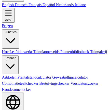
English
Deutsch
Français
Español
Nederlands
Italiano
Menu
Prijzen
Functies
Hoe Leaftide werkt
Tuinplanner-gids
Plantenbibliotheek
Tuingalerij
Bronnen
Artikelen
Plantafstandcalculator
Gewastijdlijncalculator
Combinatieteeltchecker
Bestuivingschecker
Vorstdatumzoeker
Koudesomchecker