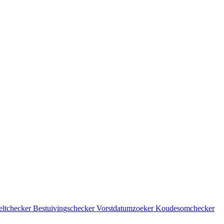
eltchecker
Bestuivingschecker
Vorstdatumzoeker
Koudesomchecker