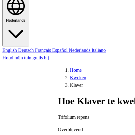
Nederlands
English
Deutsch
Français
Español
Nederlands
Italiano
Houd mijn tuin gratis bij
Home
Kweken
Klaver
Hoe Klaver te kw
Trifolium repens
Overblijvend