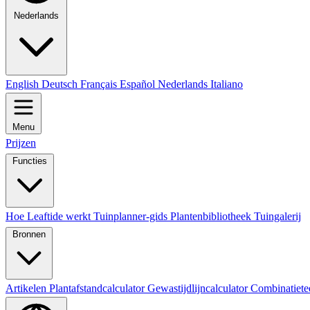
Nederlands
English
Deutsch
Français
Español
Nederlands
Italiano
Menu
Prijzen
Functies
Hoe Leaftide werkt
Tuinplanner-gids
Plantenbibliotheek
Tuingalerij
Bronnen
Artikelen
Plantafstandcalculator
Gewastijdlijncalculator
Combinatiete