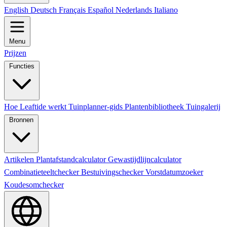
English
Deutsch
Français
Español
Nederlands
Italiano
Menu
Prijzen
Functies
Hoe Leaftide werkt
Tuinplanner-gids
Plantenbibliotheek
Tuingalerij
Bronnen
Artikelen
Plantafstandcalculator
Gewastijdlijncalculator
Combinatieteeltchecker
Bestuivingschecker
Vorstdatumzoeker
Koudesomchecker