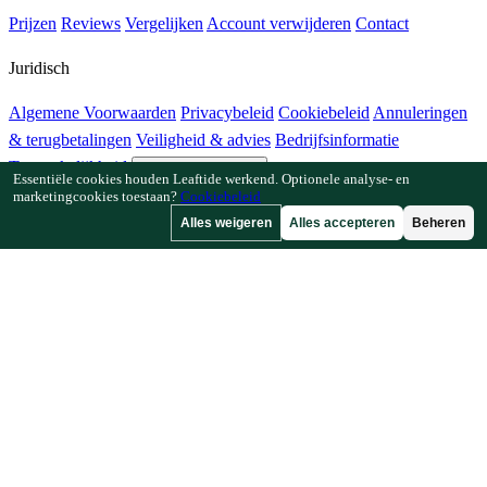
Prijzen
Reviews
Vergelijken
Account verwijderen
Contact
Juridisch
Algemene Voorwaarden
Privacybeleid
Cookiebeleid
Annuleringen
& terugbetalingen
Veiligheid & advies
Bedrijfsinformatie
Toegankelijkheid
Cookie-instellingen
Essentiële cookies houden Leaftide werkend. Optionele analyse- en
marketingcookies toestaan?
Cookiebeleid
Functies
Alles weigeren
Alles accepteren
Beheren
Hoe Leaftide werkt
Tuinplanner-gids
Plantenbibliotheek
Tuingalerij
Bronnen
Artikelen
Plantafstandcalculator
Gewastijdlijncalculator
Combinatieteeltchecker
Bestuivingschecker
Vorstdatumzoeker
Koudesomchecker
Bedrijf