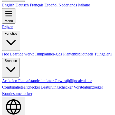
English
Deutsch
Français
Español
Nederlands
Italiano
Menu
Prijzen
Functies
Hoe Leaftide werkt
Tuinplanner-gids
Plantenbibliotheek
Tuingalerij
Bronnen
Artikelen
Plantafstandcalculator
Gewastijdlijncalculator
Combinatieteeltchecker
Bestuivingschecker
Vorstdatumzoeker
Koudesomchecker