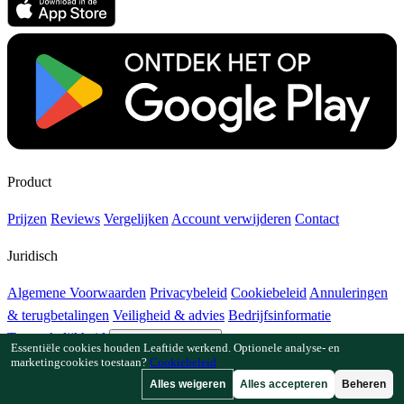
Product
Prijzen
Reviews
Vergelijken
Account verwijderen
Contact
Juridisch
Algemene Voorwaarden
Privacybeleid
Cookiebeleid
Annuleringen
& terugbetalingen
Veiligheid & advies
Bedrijfsinformatie
Toegankelijkheid
Cookie-instellingen
Essentiële cookies houden Leaftide werkend. Optionele analyse- en
marketingcookies toestaan?
Cookiebeleid
Functies
Alles weigeren
Alles accepteren
Beheren