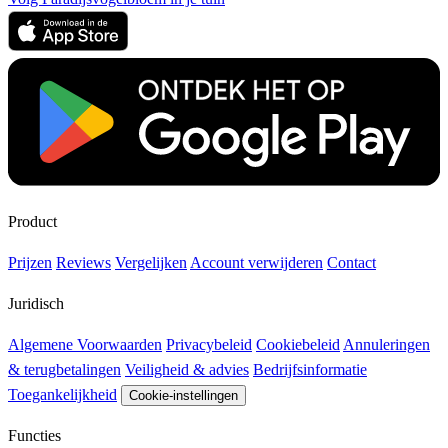
Product
Prijzen
Reviews
Vergelijken
Account verwijderen
Contact
Juridisch
Algemene Voorwaarden
Privacybeleid
Cookiebeleid
Annuleringen
& terugbetalingen
Veiligheid & advies
Bedrijfsinformatie
Toegankelijkheid
Cookie-instellingen
Functies