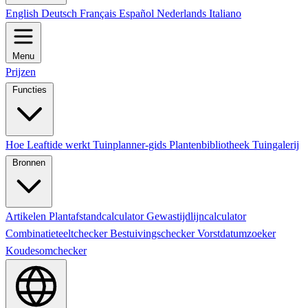
English
Deutsch
Français
Español
Nederlands
Italiano
Menu
Prijzen
Functies
Hoe Leaftide werkt
Tuinplanner-gids
Plantenbibliotheek
Tuingalerij
Bronnen
Artikelen
Plantafstandcalculator
Gewastijdlijncalculator
Combinatieteeltchecker
Bestuivingschecker
Vorstdatumzoeker
Koudesomchecker