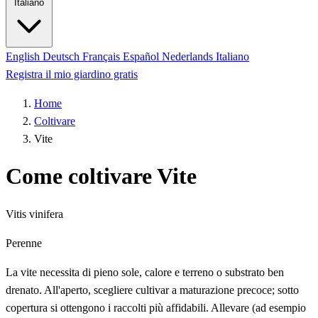
Italiano
English
Deutsch
Français
Español
Nederlands
Italiano
Registra il mio giardino gratis
Home
Coltivare
Vite
Come coltivare Vite
Vitis vinifera
Perenne
La vite necessita di pieno sole, calore e terreno o substrato ben
drenato. All'aperto, scegliere cultivar a maturazione precoce; sotto
copertura si ottengono i raccolti più affidabili. Allevare (ad esempio