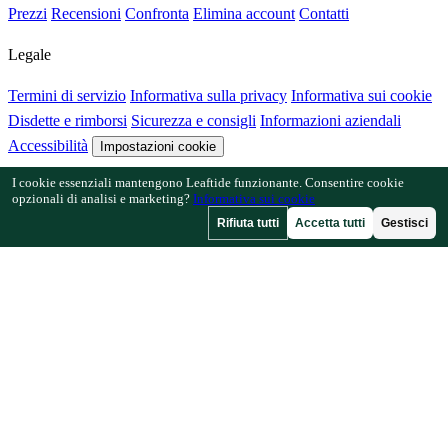
Prezzi
Recensioni
Confronta
Elimina account
Contatti
Legale
Termini di servizio
Informativa sulla privacy
Informativa sui cookie
Disdette e rimborsi
Sicurezza e consigli
Informazioni aziendali
Accessibilità
Impostazioni cookie
I cookie essenziali mantengono Leaftide funzionante. Consentire cookie
Funzionalità
opzionali di analisi e marketing?
Informativa sui cookie
Rifiuta tutti
Accetta tutti
Gestisci
Come funziona Leaftide
Guida al progettista
Libreria delle piante
Galleria dei giardini
Risorse
Articoli
Calcolatore di spaziatura
Calcolatore del calendario
colturale
Verifica consociazione
Verifica impollinazione
Trova date
di gelo
Verifica ore di freddo
Azienda