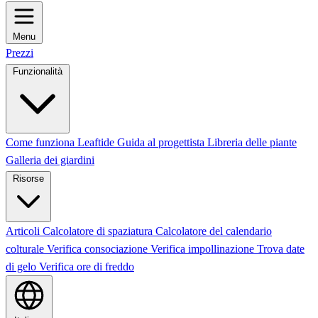
Menu
Prezzi
Funzionalità
Come funziona Leaftide
Guida al progettista
Libreria delle piante
Galleria dei giardini
Risorse
Articoli
Calcolatore di spaziatura
Calcolatore del calendario
colturale
Verifica consociazione
Verifica impollinazione
Trova date
di gelo
Verifica ore di freddo