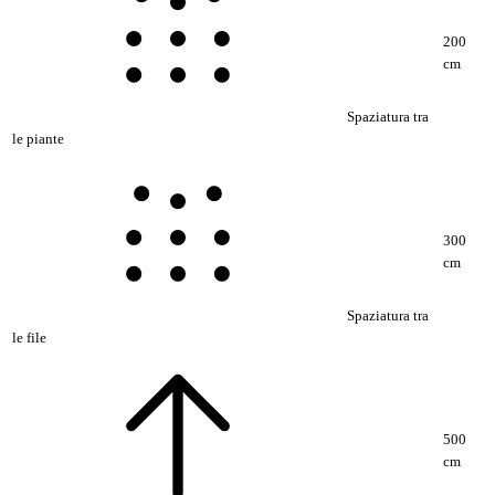
200
cm
Spaziatura tra
le piante
300
cm
Spaziatura tra
le file
500
cm