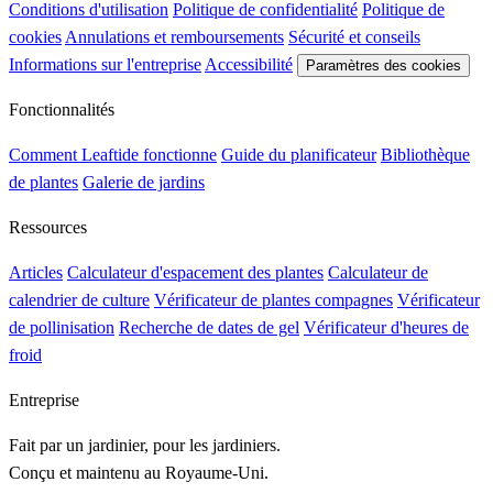
Conditions d'utilisation
Politique de confidentialité
Politique de
cookies
Annulations et remboursements
Sécurité et conseils
Informations sur l'entreprise
Accessibilité
Paramètres des cookies
Fonctionnalités
Comment Leaftide fonctionne
Guide du planificateur
Bibliothèque
de plantes
Galerie de jardins
Ressources
Articles
Calculateur d'espacement des plantes
Calculateur de
calendrier de culture
Vérificateur de plantes compagnes
Vérificateur
de pollinisation
Recherche de dates de gel
Vérificateur d'heures de
froid
Entreprise
Fait par un jardinier, pour les jardiniers.
Conçu et maintenu au Royaume-Uni.