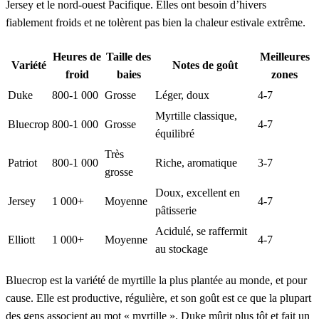
Jersey et le nord-ouest Pacifique. Elles ont besoin d’hivers
fiablement froids et ne tolèrent pas bien la chaleur estivale extrême.
Heures de
Taille des
Meilleures
Variété
Notes de goût
froid
baies
zones
Duke
800-1 000
Grosse
Léger, doux
4-7
Myrtille classique,
Bluecrop
800-1 000
Grosse
4-7
équilibré
Très
Patriot
800-1 000
Riche, aromatique
3-7
grosse
Doux, excellent en
Jersey
1 000+
Moyenne
4-7
pâtisserie
Acidulé, se raffermit
Elliott
1 000+
Moyenne
4-7
au stockage
Bluecrop est la variété de myrtille la plus plantée au monde, et pour
cause. Elle est productive, régulière, et son goût est ce que la plupart
des gens associent au mot « myrtille ». Duke mûrit plus tôt et fait un