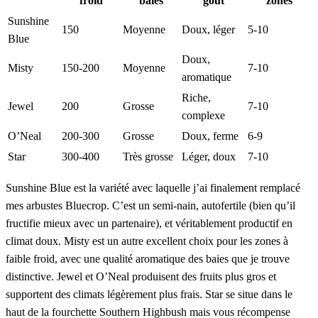
froid
baies
goût
zones
Sunshine
150
Moyenne
Doux, léger
5-10
Blue
Doux,
Misty
150-200
Moyenne
7-10
aromatique
Riche,
Jewel
200
Grosse
7-10
complexe
O’Neal
200-300
Grosse
Doux, ferme
6-9
Star
300-400
Très grosse
Léger, doux
7-10
Sunshine Blue est la variété avec laquelle j’ai finalement remplacé
mes arbustes Bluecrop. C’est un semi-nain, autofertile (bien qu’il
fructifie mieux avec un partenaire), et véritablement productif en
climat doux. Misty est un autre excellent choix pour les zones à
faible froid, avec une qualité aromatique des baies que je trouve
distinctive. Jewel et O’Neal produisent des fruits plus gros et
supportent des climats légèrement plus frais. Star se situe dans le
haut de la fourchette Southern Highbush mais vous récompense