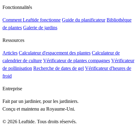
Fonctionnalités
Comment Leaftide fonctionne
Guide du planificateur
Bibliothèque
de plantes
Galerie de jardins
Ressources
Articles
Calculateur d'espacement des plantes
Calculateur de
calendrier de culture
Vérificateur de plantes compagnes
Vérificateur
de pollinisation
Recherche de dates de gel
Vérificateur d'heures de
froid
Entreprise
Fait par un jardinier, pour les jardiniers.
Conçu et maintenu au Royaume-Uni.
© 2026 Leaftide. Tous droits réservés.