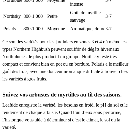
Northblue
800-1 000
Moyenne
3-7
intense
Goût de myrtille
Northsky
800-1 000
Petite
3-7
sauvage
Polaris
800-1 000
Moyenne
Aromatique, doux
3-7
Ce sont les variétés pour les jardiniers en zones 3 et 4 où même les
types Northern Highbush peuvent souffrir de dégâts hivernaux.
Northblue est le plus productif du groupe. Northsky reste très
compact et convient bien en pot ou en bordure. Polaris a le meilleur
goût des trois, avec une douceur aromatique difficile à trouver chez
les variétés à gros fruits.
Suivez vos arbustes de myrtilles au fil des saisons.
Leaftide enregistre la variété, les besoins en froid, le pH du sol et le
rendement de chaque arbuste. Quand l’un d’eux sous-performe,
l’historique vous aide à déterminer si c’est le climat, le sol ou la
variété.