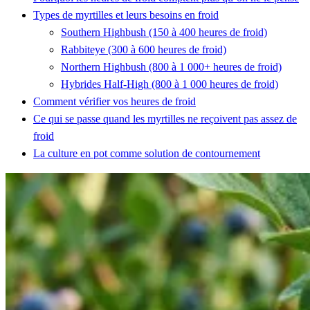
Types de myrtilles et leurs besoins en froid
Southern Highbush (150 à 400 heures de froid)
Rabbiteye (300 à 600 heures de froid)
Northern Highbush (800 à 1 000+ heures de froid)
Hybrides Half-High (800 à 1 000 heures de froid)
Comment vérifier vos heures de froid
Ce qui se passe quand les myrtilles ne reçoivent pas assez de
froid
La culture en pot comme solution de contournement