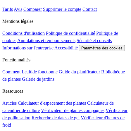
Tarifs
Avis
Comparer
Supprimer le compte
Contact
Mentions légales
Conditions d'utilisation
Politique de confidentialité
Politique de
cookies
Annulations et remboursements
Sécurité et conseils
Informations sur l'entreprise
Accessibilité
Paramètres des cookies
Fonctionnalités
Comment Leaftide fonctionne
Guide du planificateur
Bibliothèque
de plantes
Galerie de jardins
Ressources
Articles
Calculateur d'espacement des plantes
Calculateur de
calendrier de culture
Vérificateur de plantes compagnes
Vérificateur
de pollinisation
Recherche de dates de gel
Vérificateur d'heures de
froid