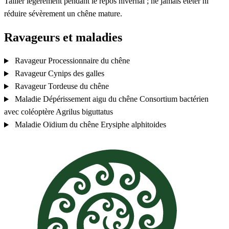
Tailler légèrement pendant le repos hivernal ; ne jamais étêter ni
réduire sévèrement un chêne mature.
Ravageurs et maladies
Ravageur
Processionnaire du chêne
Ravageur
Cynips des galles
Ravageur
Tordeuse du chêne
Maladie
Dépérissement aigu du chêne
Consortium bactérien
avec coléoptère Agrilus biguttatus
Maladie
Oïdium du chêne
Erysiphe alphitoides