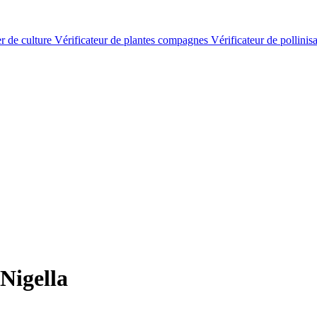
er de culture
Vérificateur de plantes compagnes
Vérificateur de pollinis
Nigella