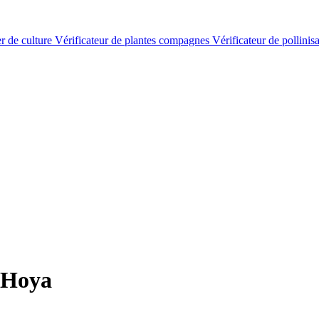
er de culture
Vérificateur de plantes compagnes
Vérificateur de pollinis
 Hoya