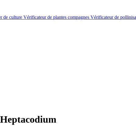
er de culture
Vérificateur de plantes compagnes
Vérificateur de pollinis
 Heptacodium