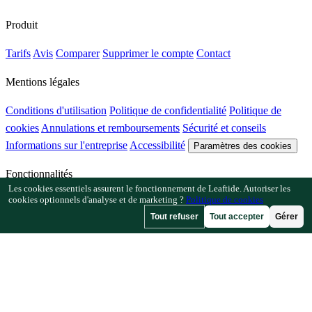
Produit
Tarifs
Avis
Comparer
Supprimer le compte
Contact
Mentions légales
Conditions d'utilisation
Politique de confidentialité
Politique de
cookies
Annulations et remboursements
Sécurité et conseils
Informations sur l'entreprise
Accessibilité
Paramètres des cookies
Fonctionnalités
Les cookies essentiels assurent le fonctionnement de Leaftide. Autoriser les
cookies optionnels d'analyse et de marketing ?
Politique de cookies
Comment Leaftide fonctionne
Guide du planificateur
Bibliothèque
Tout refuser
Tout accepter
Gérer
de plantes
Galerie de jardins
Ressources
Articles
Calculateur d'espacement des plantes
Calculateur de
calendrier de culture
Vérificateur de plantes compagnes
Vérificateur
de pollinisation
Recherche de dates de gel
Vérificateur d'heures de