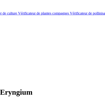
er de culture
Vérificateur de plantes compagnes
Vérificateur de pollinis
 Eryngium