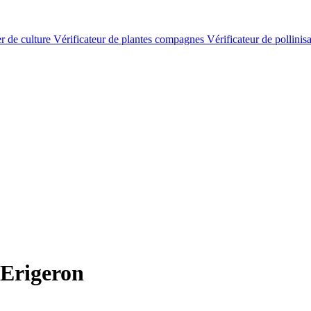
er de culture
Vérificateur de plantes compagnes
Vérificateur de pollinis
 Erigeron