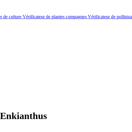
er de culture
Vérificateur de plantes compagnes
Vérificateur de pollinis
 Enkianthus