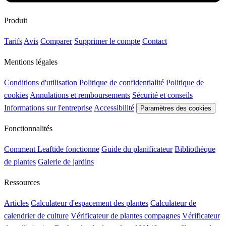
Produit
Tarifs
Avis
Comparer
Supprimer le compte
Contact
Mentions légales
Conditions d'utilisation
Politique de confidentialité
Politique de
cookies
Annulations et remboursements
Sécurité et conseils
Informations sur l'entreprise
Accessibilité
Paramètres des cookies
Fonctionnalités
Comment Leaftide fonctionne
Guide du planificateur
Bibliothèque
de plantes
Galerie de jardins
Ressources
Articles
Calculateur d'espacement des plantes
Calculateur de
calendrier de culture
Vérificateur de plantes compagnes
Vérificateur