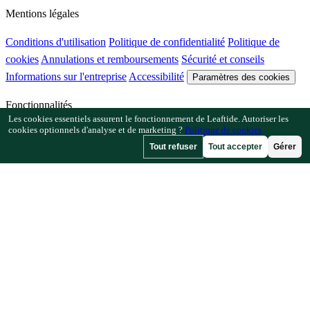
Mentions légales
Conditions d'utilisation
Politique de confidentialité
Politique de
cookies
Annulations et remboursements
Sécurité et conseils
Informations sur l'entreprise
Accessibilité
Paramètres des cookies
Fonctionnalités
Les cookies essentiels assurent le fonctionnement de Leaftide. Autoriser les
cookies optionnels d'analyse et de marketing ?
Politique de cookies
Comment Leaftide fonctionne
Guide du planificateur
Bibliothèque
Tout refuser
Tout accepter
Gérer
de plantes
Galerie de jardins
Ressources
Articles
Calculateur d'espacement des plantes
Calculateur de
calendrier de culture
Vérificateur de plantes compagnes
Vérificateur
de pollinisation
Recherche de dates de gel
Vérificateur d'heures de
froid
Entreprise