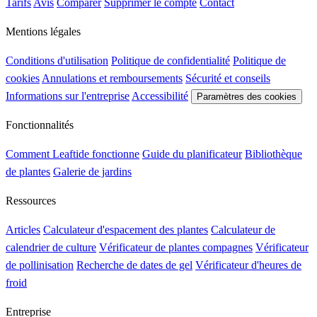
Tarifs
Avis
Comparer
Supprimer le compte
Contact
Mentions légales
Conditions d'utilisation
Politique de confidentialité
Politique de
cookies
Annulations et remboursements
Sécurité et conseils
Informations sur l'entreprise
Accessibilité
Paramètres des cookies
Fonctionnalités
Comment Leaftide fonctionne
Guide du planificateur
Bibliothèque
de plantes
Galerie de jardins
Ressources
Articles
Calculateur d'espacement des plantes
Calculateur de
calendrier de culture
Vérificateur de plantes compagnes
Vérificateur
de pollinisation
Recherche de dates de gel
Vérificateur d'heures de
froid
Entreprise